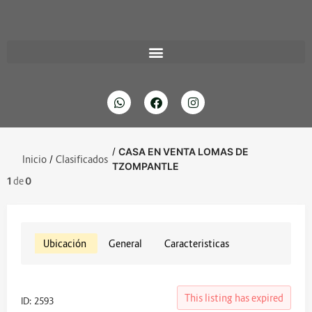
/
CASA EN VENTA LOMAS DE
Inicio
/
Clasificados
TZOMPANTLE
1
de
0
Ubicación
General
Caracteristicas
This listing has expired
ID: 2593