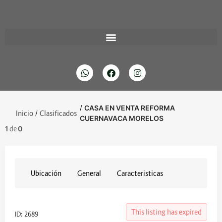
/
CASA EN VENTA REFORMA
Inicio
/
Clasificados
CUERNAVACA MORELOS
1
de
0
Ubicación
General
Caracteristicas
This listing has expired
ID: 2689