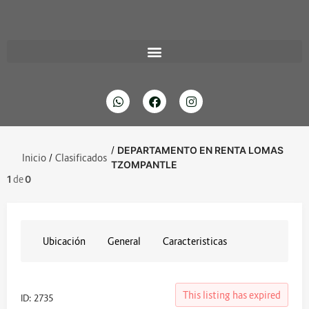
/
DEPARTAMENTO EN RENTA LOMAS
Inicio
/
Clasificados
TZOMPANTLE
1
de
0
Ubicación
General
Caracteristicas
This listing has expired
ID: 2735