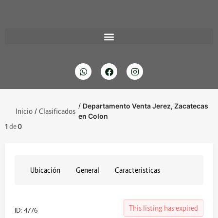
/
Departamento Venta Jerez, Zacatecas
Inicio
/
Clasificados
en Colon
1
de
0
Ubicación
General
Caracteristicas
This listing has expired
ID: 4776