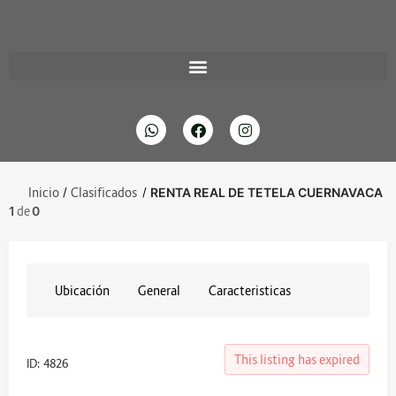
Inicio
/
Clasificados
/
RENTA REAL DE TETELA CUERNAVACA
1
de
0
Ubicación
General
Caracteristicas
This listing has expired
ID: 4826