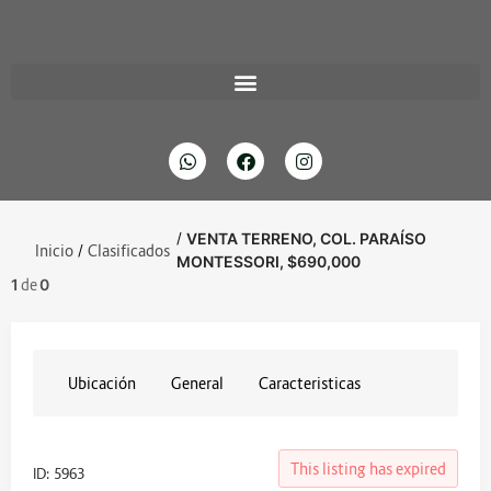
/
VENTA TERRENO, COL. PARAÍSO
Inicio
/
Clasificados
MONTESSORI, $690,000
1
de
0
Ubicación
General
Caracteristicas
This listing has expired
ID: 5963